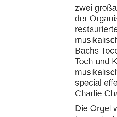
zwei großa
der Organis
restauriert
musikalisc
Bachs Tocc
Toch und Ku
musikalisc
special eff
Charlie Cha
Die Orgel w