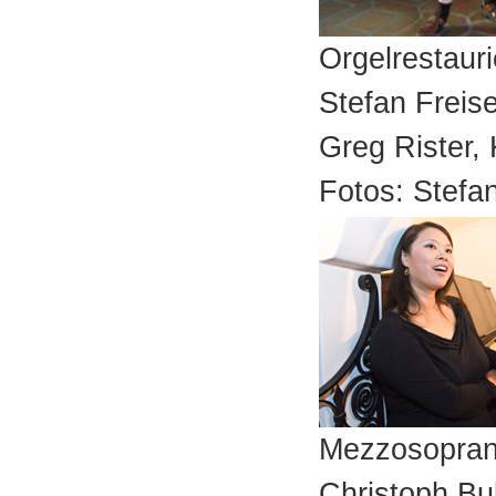
Orgelrestaur
Stefan Freis
Greg Rister,
Fotos: Stefa
Mezzosoprani
Christoph Bul