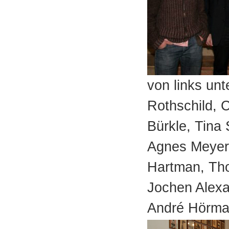
von links un
Rothschild, C
Bürkle, Tina 
Agnes Meyer-
Hartman, Th
Jochen Alexa
André Hörm